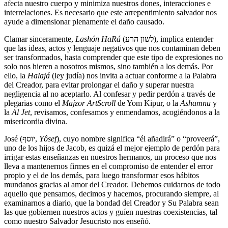
afecta nuestro cuerpo y minimiza nuestros dones, interacciones e
interrelaciones. Es necesario que este arrepentimiento salvador nos
ayude a dimensionar plenamente el daño causado.
Clamar sinceramente,
Lashón HaRá
(לשון הרע), implica entender
que las ideas, actos y lenguaje negativos que nos contaminan deben
ser transformados, hasta comprender que este tipo de expresiones no
solo nos hieren a nosotros mismos, sino también a los demás. Por
ello, la
Halajá
(ley judía) nos invita a actuar conforme a la Palabra
del Creador, para evitar prolongar el daño y superar nuestra
negligencia al no aceptarlo. Al confesar y pedir perdón a través de
plegarias como el
Majzor ArtScroll
de Yom Kipur, o la
Ashamnu
y
la
Al Jet
, revisamos, confesamos y enmendamos, acogiéndonos a la
misericordia divina.
José (יוסף,
Yôsef
), cuyo nombre significa “él añadirá” o “proveerá”,
uno de los hijos de Jacob, es quizá el mejor ejemplo de perdón para
irrigar estas enseñanzas en nuestros hermanos, un proceso que nos
lleva a mantenernos firmes en el compromiso de entender el error
propio y el de los demás, para luego transformar esos hábitos
mundanos gracias al amor del Creador. Debemos cuidarnos de todo
aquello que pensamos, decimos y hacemos, procurando siempre, al
examinarnos a diario, que la bondad del Creador y Su Palabra sean
las que gobiernen nuestros actos y guíen nuestras coexistencias, tal
como nuestro Salvador Jesucristo nos enseñó.