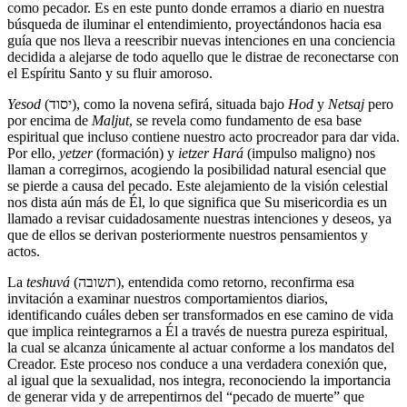
como pecador. Es en este punto donde erramos a diario en nuestra
búsqueda de iluminar el entendimiento, proyectándonos hacia esa
guía que nos lleva a reescribir nuevas intenciones en una conciencia
decidida a alejarse de todo aquello que le distrae de reconectarse con
el Espíritu Santo y su fluir amoroso.
Yesod
(יסוד), como la novena sefirá, situada bajo
Hod
y
Netsaj
pero
por encima de
Maljut
, se revela como fundamento de esa base
espiritual que incluso contiene nuestro acto procreador para dar vida.
Por ello,
yetzer
(formación) y
ietzer Hará
(impulso maligno) nos
llaman a corregirnos, acogiendo la posibilidad natural esencial que
se pierde a causa del pecado. Este alejamiento de la visión celestial
nos dista aún más de Él, lo que significa que Su misericordia es un
llamado a revisar cuidadosamente nuestras intenciones y deseos, ya
que de ellos se derivan posteriormente nuestros pensamientos y
actos.
La
teshuvá
(תשובה), entendida como retorno, reconfirma esa
invitación a examinar nuestros comportamientos diarios,
identificando cuáles deben ser transformados en ese camino de vida
que implica reintegrarnos a Él a través de nuestra pureza espiritual,
la cual se alcanza únicamente al actuar conforme a los mandatos del
Creador. Este proceso nos conduce a una verdadera conexión que,
al igual que la sexualidad, nos integra, reconociendo la importancia
de generar vida y de arrepentirnos del “pecado de muerte” que