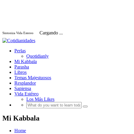
Cargando ...
Sintoniza Vida Estereo
Perlas
Quotidianly
Mi Kabbala
Parasha
Libros
Temas Majestuosos
Resplandor
Sapiensa
Vida Estéreo
Los Más Likes
Mi Kabbala
Home